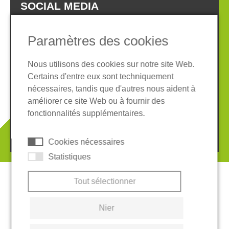
SOCIAL MEDIA
Paramètres des cookies
Nous utilisons des cookies sur notre site Web.
Certains d'entre eux sont techniquement
Informations légales
Protection des données
nécessaires, tandis que d'autres nous aident à
Conditions Générales
améliorer ce site Web ou à fournir des
Système de whistleblowing
Cookies
fonctionnalités supplémentaires.
© 2026 REGUPOL Germany GmbH & Co. KG
Cookies nécessaires
Statistiques
Tout sélectionner
Nier