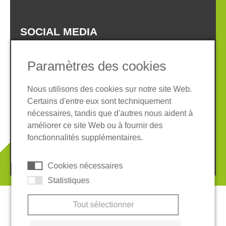
SOCIAL MEDIA
Paramètres des cookies
Nous utilisons des cookies sur notre site Web.
Certains d'entre eux sont techniquement
Informations légales
Protection des données
nécessaires, tandis que d'autres nous aident à
Conditions Générales
améliorer ce site Web ou à fournir des
Système de whistleblowing
Cookies
fonctionnalités supplémentaires.
© 2026 REGUPOL Germany GmbH & Co. KG
Cookies nécessaires
Statistiques
Tout sélectionner