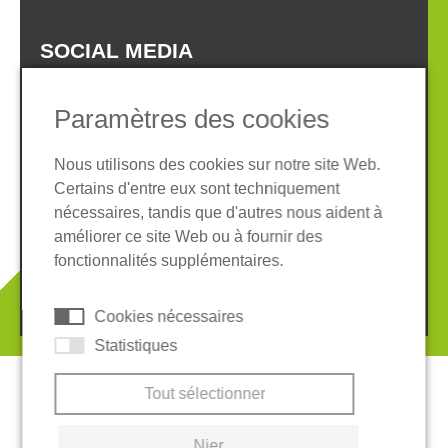
SOCIAL MEDIA
Paramètres des cookies
Nous utilisons des cookies sur notre site Web.
Certains d'entre eux sont techniquement
Informations légales
Protection des données
nécessaires, tandis que d'autres nous aident à
Conditions Générales
améliorer ce site Web ou à fournir des
Système de whistleblowing
Cookies
fonctionnalités supplémentaires.
© 2026 REGUPOL Germany GmbH & Co. KG
Cookies nécessaires
Statistiques
Tout sélectionner
Nier