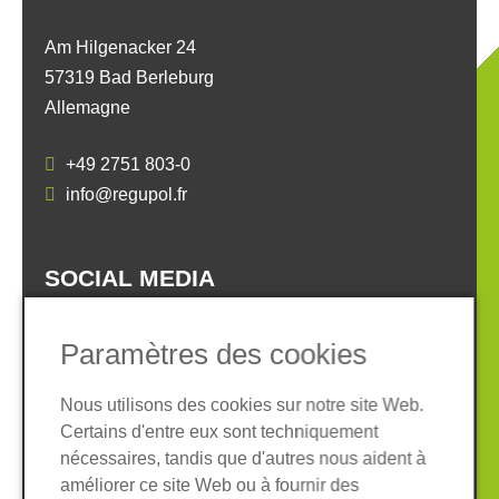
Am Hilgenacker 24
57319 Bad Berleburg
Allemagne
+49 2751 803-0
info@regupol.fr
SOCIAL MEDIA
Paramètres des cookies
Nous utilisons des cookies sur notre site Web.
Certains d'entre eux sont techniquement
Informations légales
Protection des données
nécessaires, tandis que d'autres nous aident à
Conditions Générales
améliorer ce site Web ou à fournir des
Système de whistleblowing
Cookies