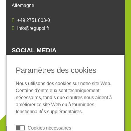
Allemagne
+49 2751 803-0
info@regupol.fr
SOCIAL MEDIA
Paramètres des cookies
Nous utilisons des cookies sur notre site Web.
Certains d'entre eux sont techniquement
Informations légales
Protection des données
nécessaires, tandis que d'autres nous aident à
Conditions Générales
améliorer ce site Web ou à fournir des
Système de whistleblowing
Cookies
fonctionnalités supplémentaires.
© 2026 REGUPOL Germany GmbH & Co. KG
Cookies nécessaires