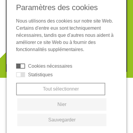
Paramètres des cookies
Nous utilisons des cookies sur notre site Web.
Certains d'entre eux sont techniquement
Informations légales
Protection des données
nécessaires, tandis que d'autres nous aident à
Conditions Générales
améliorer ce site Web ou à fournir des
Système de whistleblowing
Cookies
fonctionnalités supplémentaires.
© 2026 REGUPOL Germany GmbH & Co. KG
Cookies nécessaires
Statistiques
Tout sélectionner
Nier
Sauvegarder