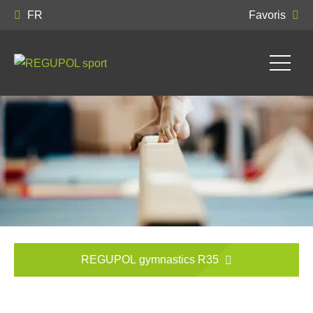
FR
Favoris
REGUPOL gymnastics R35