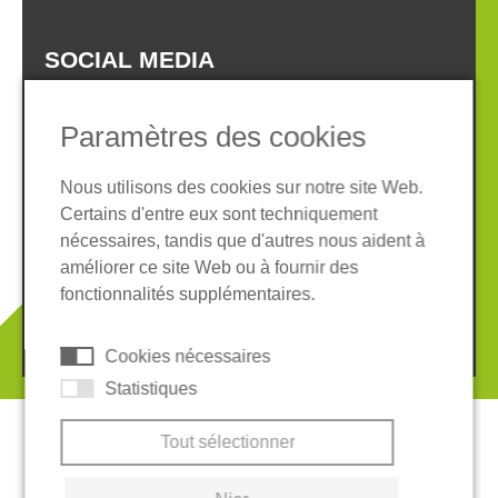
SOCIAL MEDIA
Paramètres des cookies
Nous utilisons des cookies sur notre site Web.
Certains d'entre eux sont techniquement
Informations légales
Protection des données
nécessaires, tandis que d'autres nous aident à
Conditions Générales
améliorer ce site Web ou à fournir des
Système de whistleblowing
Cookies
fonctionnalités supplémentaires.
© 2026 REGUPOL Germany GmbH & Co. KG
Cookies nécessaires
Statistiques
Tout sélectionner