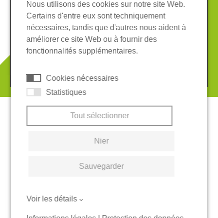
Nous utilisons des cookies sur notre site Web.
Certains d'entre eux sont techniquement
Informations légales
Protection des données
nécessaires, tandis que d'autres nous aident à
Conditions Générales
améliorer ce site Web ou à fournir des
Système de whistleblowing
Cookies
fonctionnalités supplémentaires.
© 2026 REGUPOL Germany GmbH & Co. KG
Cookies nécessaires
Statistiques
Tout sélectionner
Nier
Sauvegarder
Voir les détails