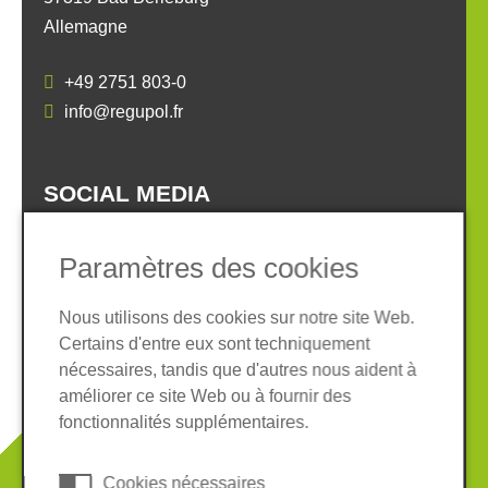
Allemagne
+49 2751 803-0
info@regupol.fr
SOCIAL MEDIA
Paramètres des cookies
Nous utilisons des cookies sur notre site Web.
Certains d'entre eux sont techniquement
Informations légales
Protection des données
nécessaires, tandis que d'autres nous aident à
Conditions Générales
améliorer ce site Web ou à fournir des
Système de whistleblowing
Cookies
fonctionnalités supplémentaires.
© 2026 REGUPOL Germany GmbH & Co. KG
Cookies nécessaires