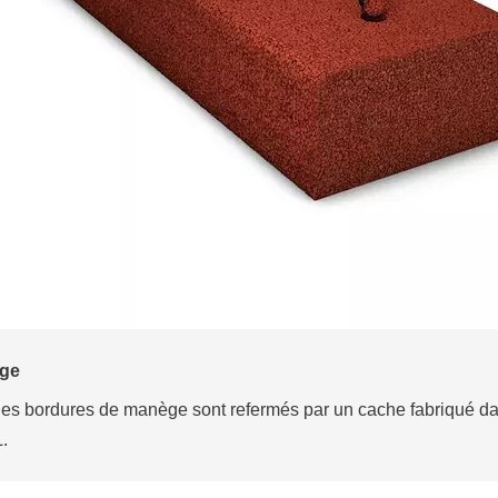
Formes différentes
REGUPOL equiline bord
ache fabriqué dans le même