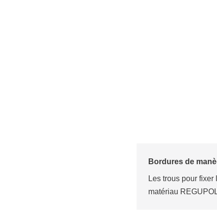
ures de manège
rous pour fixer les bordures de manège sont refermés par un c
riau REGUPOL.