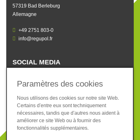
57319 Bad Berleburg
Allemagne
+49 2751 803-0
info@regupol.fr
SOCIAL MEDIA
Paramètres des cookies
Nous utilisons des cookies sur notre site Web.
Certains d'entre eux sont techniquement
Informations légales
Protection des données
nécessaires, tandis que d'autres nous aident à
Conditions Générales
améliorer ce site Web ou à fournir des
Système de whistleblowing
Cookies
fonctionnalités supplémentaires.
© 2026 REGUPOL Germany GmbH & Co. KG