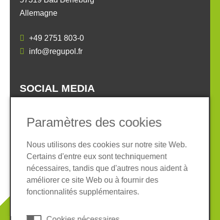
Allemagne
+49 2751 803-0
info@regupol.fr
SOCIAL MEDIA
Paramètres des cookies
Nous utilisons des cookies sur notre site Web.
Certains d'entre eux sont techniquement
Informations légales
Protection des données
nécessaires, tandis que d'autres nous aident à
Conditions Générales
améliorer ce site Web ou à fournir des
Système de whistleblowing
Cookies
fonctionnalités supplémentaires.
© 2026 REGUPOL Germany GmbH & Co. KG
Cookies nécessaires