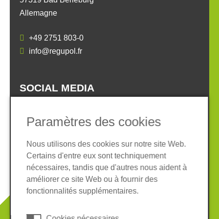
Allemagne
+49 2751 803-0
info@regupol.fr
SOCIAL MEDIA
Paramètres des cookies
Nous utilisons des cookies sur notre site Web.
Certains d'entre eux sont techniquement
Informations légales
Protection des données
nécessaires, tandis que d'autres nous aident à
Conditions Générales
améliorer ce site Web ou à fournir des
Système de whistleblowing
Cookies
fonctionnalités supplémentaires.
© 2026 REGUPOL Germany GmbH & Co. KG
Cookies nécessaires