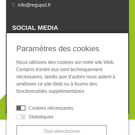
info@regupol.fr
SOCIAL MEDIA
Paramètres des cookies
Nous utilisons des cookies sur notre site Web.
Certains d'entre eux sont techniquement
Informations légales
Protection des données
nécessaires, tandis que d'autres nous aident à
Conditions Générales
améliorer ce site Web ou à fournir des
Système de whistleblowing
Cookies
fonctionnalités supplémentaires.
© 2026 REGUPOL Germany GmbH & Co. KG
Cookies nécessaires
Statistiques
Tout sélectionner