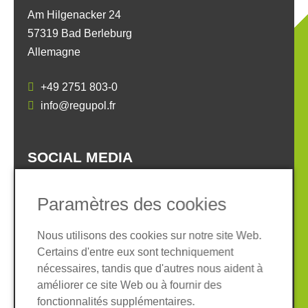
Am Hilgenacker 24
57319 Bad Berleburg
Allemagne
+49 2751 803-0
info@regupol.fr
SOCIAL MEDIA
Paramètres des cookies
Nous utilisons des cookies sur notre site Web.
Certains d'entre eux sont techniquement
Informations légales
Protection des données
nécessaires, tandis que d'autres nous aident à
Conditions Générales
améliorer ce site Web ou à fournir des
Système de whistleblowing
Cookies
fonctionnalités supplémentaires.