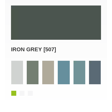
IRON GREY [507]
DUS