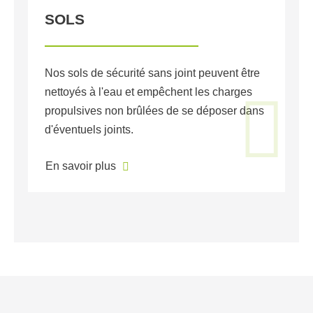
SOLS
P
Nos sols de sécurité sans joint peuvent être
N
nettoyés à l'eau et empêchent les charges
pr
propulsives non brûlées de se déposer dans
de
d'éventuels joints.
En
En savoir plus