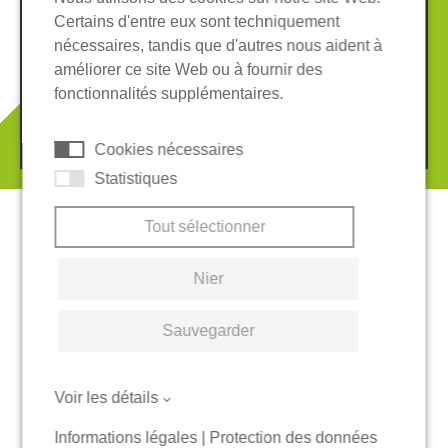
Certains d'entre eux sont techniquement
Informations légales
Protection des données
nécessaires, tandis que d'autres nous aident à
Conditions Générales
améliorer ce site Web ou à fournir des
Système de whistleblowing
Cookies
fonctionnalités supplémentaires.
© 2026 REGUPOL Germany GmbH & Co. KG
Cookies nécessaires
Statistiques
Tout sélectionner
Nier
Sauvegarder
Voir les détails
Informations légales
|
Protection des données