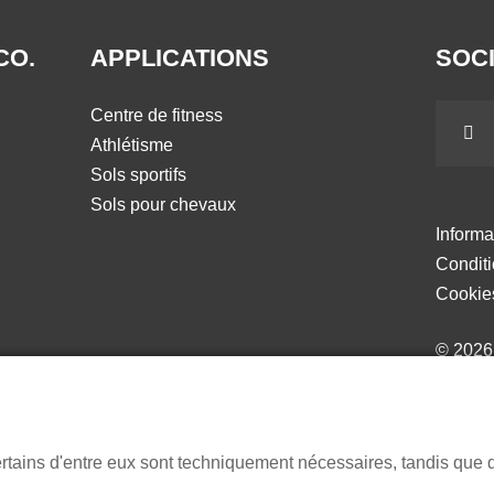
CO.
APPLICATIONS
SOCI
Centre de fitness
Athlétisme
Sols sportifs
Sols pour chevaux
Informa
Condit
Cookie
© 202
ertains d'entre eux sont techniquement nécessaires, tandis que 